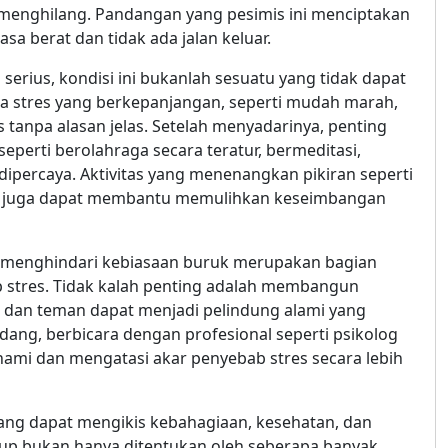
enghilang. Pandangan yang pesimis ini menciptakan
sa berat dan tidak ada jalan keluar.
erius, kondisi ini bukanlah sesuatu yang tidak dapat
da stres yang berkepanjangan, seperti mudah marah,
s tanpa alasan jelas. Setelah menyadarinya, penting
eperti berolahraga secara teratur, bermeditasi,
 dipercaya. Aktivitas yang menenangkan pikiran seperti
am juga dapat membantu memulihkan keseimbangan
an menghindari kebiasaan buruk merupakan bagian
 stres. Tidak kalah penting adalah membangun
ga dan teman dapat menjadi pelindung alami yang
ang, berbicara dengan profesional seperti psikolog
hami dan mengatasi akar penyebab stres secara lebih
yang dapat mengikis kebahagiaan, kesehatan, dan
dup bukan hanya ditentukan oleh seberapa banyak