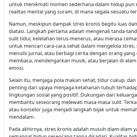
untuk menikmati momen sederhana dalam hidup pun m
realitas mental yang suram, di mana segala sesuatu tera
Namun, meskipun dampak stres kronis begitu luas dan s
diatasi. Langkah pertama adalah mengenali tanda-tan
sulit tidur, kelelahan terus-menerus, atau merasa cema
untuk mencari cara-cara sehat dalam mengelola stres, s
menulis jurnal, atau berbagi cerita dengan orang yang
membaca, mendengarkan musik, atau berjalan di al
emosi.
Selain itu, menjaga pola makan sehat, tidur cukup, d
penting dari upaya menjaga ketahanan tubuh terhadap
lingkungan sosial yang positif. Dukungan dari keluar
membantu seseorang melewati masa-masa sulit. Terkad
atau konselor juga menjadi langkah bijak untuk mema
mendalam.
Pada akhirnya, stres kronis adalah musuh diam-diam 
semangat hidup seseorang tanpa disadari. Kualitas hi