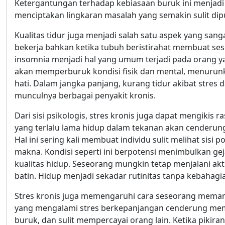
Ketergantungan terhadap kebiasaan buruk ini menjadi
menciptakan lingkaran masalah yang semakin sulit dip
Kualitas tidur juga menjadi salah satu aspek yang sanga
bekerja bahkan ketika tubuh beristirahat membuat sese
insomnia menjadi hal yang umum terjadi pada orang y
akan memperburuk kondisi fisik dan mental, menurun
hati. Dalam jangka panjang, kurang tidur akibat st
munculnya berbagai penyakit kronis.
Dari sisi psikologis, stres kronis juga dapat mengikis 
yang terlalu lama hidup dalam tekanan akan cenderung
Hal ini sering kali membuat individu sulit melihat sisi
makna. Kondisi seperti ini berpotensi menimbulkan ge
kualitas hidup. Seseorang mungkin tetap menjalani akt
batin. Hidup menjadi sekadar rutinitas tanpa kebahag
Stres kronis juga memengaruhi cara seseorang memanda
yang mengalami stres berkepanjangan cenderung memiliki
buruk, dan sulit mempercayai orang lain. Ketika piki