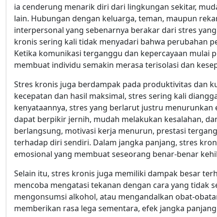
ia cenderung menarik diri dari lingkungan sekitar, mu
lain. Hubungan dengan keluarga, teman, maupun rekan
interpersonal yang sebenarnya berakar dari stres yang 
kronis sering kali tidak menyadari bahwa perubahan p
Ketika komunikasi terganggu dan kepercayaan mulai p
membuat individu semakin merasa terisolasi dan kesep
Stres kronis juga berdampak pada produktivitas dan k
kecepatan dan hasil maksimal, stres sering kali diangg
kenyataannya, stres yang berlarut justru menurunkan e
dapat berpikir jernih, mudah melakukan kesalahan, dan k
berlangsung, motivasi kerja menurun, prestasi tergan
terhadap diri sendiri. Dalam jangka panjang, stres kr
emosional yang membuat seseorang benar-benar kehi
Selain itu, stres kronis juga memiliki dampak besar t
mencoba mengatasi tekanan dengan cara yang tidak se
mengonsumsi alkohol, atau mengandalkan obat-obatan
memberikan rasa lega sementara, efek jangka panjang