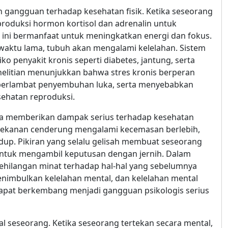
ah gangguan terhadap kesehatan fisik. Ketika seseorang
roduksi hormon kortisol dan adrenalin untuk
 ini bermanfaat untuk meningkatkan energi dan fokus.
m waktu lama, tubuh akan mengalami kelelahan. Sistem
o penyakit kronis seperti diabetes, jantung, serta
nelitian menunjukkan bahwa stres kronis berperan
perlambat penyembuhan luka, serta menyebabkan
ehatan reproduksi.
juga memberikan dampak serius terhadap kesehatan
tekanan cenderung mengalami kecemasan berlebih,
idup. Pikiran yang selalu gelisah membuat seseorang
untuk mengambil keputusan dengan jernih. Dalam
kehilangan minat terhadap hal-hal yang sebelumnya
 menimbulkan kelelahan mental, dan kelelahan mental
 dapat berkembang menjadi gangguan psikologis serius
l seseorang. Ketika seseorang tertekan secara mental,