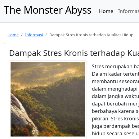
The Monster Abyss
Home
Informas
Home
Informasi
Dampak Stres Kronis terhadap Kualitas Hidup
Dampak Stres Kronis terhadap Kua
Stres merupakan ba
Dalam kadar tertent
membantu seseorang
dalam menghadapi t
dalam jangka waktu
dapat berubah menj
berbahaya karena 
pikiran. Stres kron
juga berdampak besa
hidup secara kesel