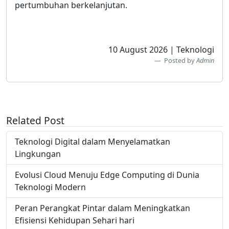
pertumbuhan berkelanjutan.
10 August 2026 | Teknologi
Posted by
Admin
Related Post
Teknologi Digital dalam Menyelamatkan
Lingkungan
Evolusi Cloud Menuju Edge Computing di Dunia
Teknologi Modern
Peran Perangkat Pintar dalam Meningkatkan
Efisiensi Kehidupan Sehari hari