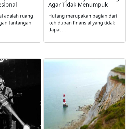
esional
Agar Tidak Menumpuk
al adalah ruang
Hutang merupakan bagian dari
gan tantangan,
kehidupan finansial yang tidak
dapat ...