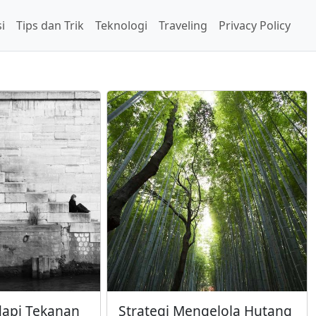
i
Tips dan Trik
Teknologi
Traveling
Privacy Policy
api Tekanan
Strategi Mengelola Hutang