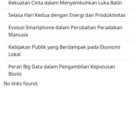
Kekuatan Cinta dalam Menyembuhkan Luka Batin
Selasa Hari Kedua dengan Energi dan Produktivitas
Evolusi Smartphone dalam Perubahan Peradaban
Manusia
Kebijakan Publik yang Berdampak pada Ekonomi
Lokal
Peran Big Data dalam Pengambilan Keputusan
Bisnis
No links found.